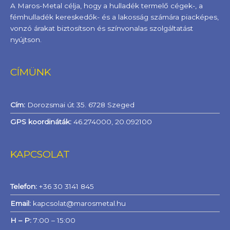
A Maros-Metal célja, hogy a hulladék termelő cégek-, a
fémhulladék kereskedők- és a lakosság számára piacképes,
vonzó árakat biztosítson és színvonalas szolgáltatást
nyújtson.
CÍMÜNK
Cím:
Dorozsmai út 35. 6728 Szeged
GPS koordináták:
46.274000, 20.092100
KAPCSOLAT
Telefon:
+36 30 3141 845
Email:
kapcsolat@marosmetal.hu
H – P:
7:00 – 15:00