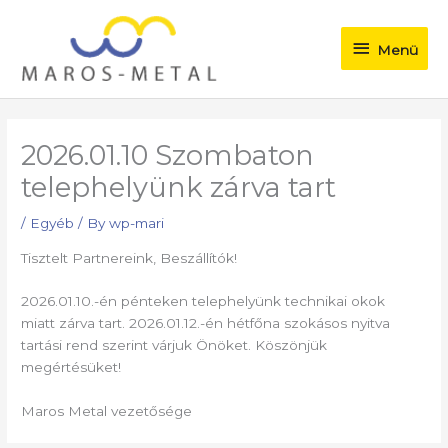
Skip
Menü
to
Menü
content
2026.01.10 Szombaton
telephelyünk zárva tart
/
Egyéb
/ By
wp-mari
Tisztelt Partnereink, Beszállítók!
2026.01.10.-én pénteken telephelyünk technikai okok
miatt zárva tart. 2026.01.12.-én hétfőna szokásos nyitva
tartási rend szerint várjuk Önöket. Köszönjük
megértésüket!
Maros Metal vezetősége